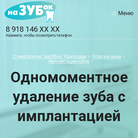
Меню
8 918 146 XX XX
Нажмите, чтобы посмотреть телефон
Стоматология "наЗУБок" Краснодар
Услуги и цены
Имплантация зубов
Одномоментное
удаление зуба с
имплантацией