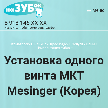
Меню
8 918 146 XX XX
Нажмите, чтобы посмотреть телефон
Стоматология "наЗУБок" Краснодар
Услуги и цены
Имплантация зубов
Установка одного
винта МКТ
Mesinger (Корея)