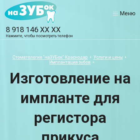
Меню
8 918 146 XX XX
Нажмите, чтобы посмотреть телефон
Стоматология "наЗУБок" Краснодар
Услуги и цены
Имплантация зубов
Изготовление на
импланте для
регистора
прикуса