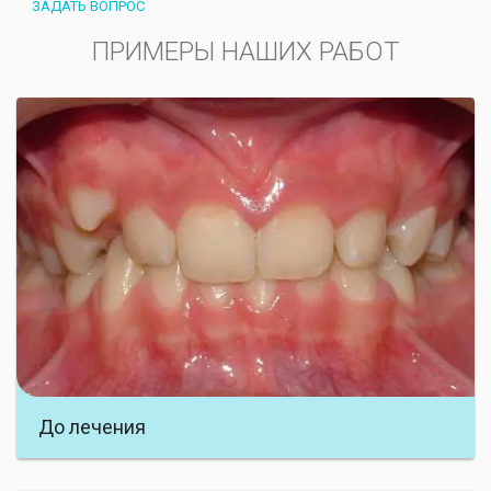
ЗАДАТЬ ВОПРОС
ПРИМЕРЫ НАШИХ РАБОТ
Подросток 12 лет. Глубокий прикус, выраженный
дефицит места для верхних клыков и
премоляров внизу.Смещение средней линии
зубов. Жалобы – «не прорезываются зубы»
До лечения