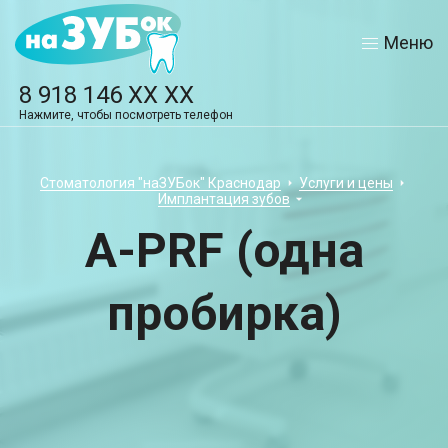
Меню
8 918 146 XX XX
Нажмите, чтобы посмотреть телефон
Стоматология "наЗУБок" Краснодар
Услуги и цены
Имплантация зубов
А-РRF (одна
пробирка)