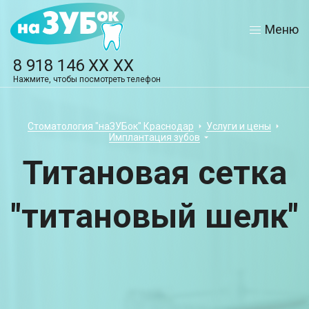
Меню
8 918 146 XX XX
Нажмите, чтобы посмотреть телефон
Стоматология "наЗУБок" Краснодар
Услуги и цены
Имплантация зубов
Титановая сетка
"титановый шелк"