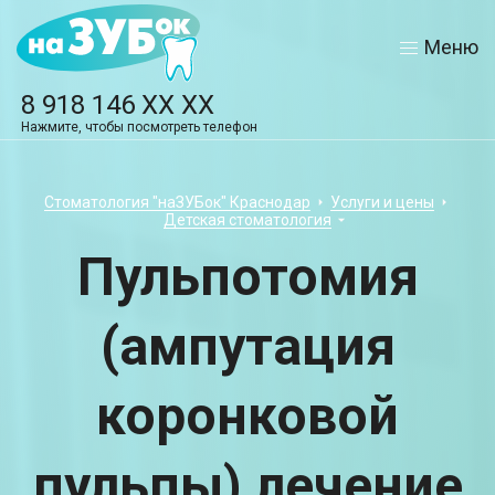
Меню
8 918 146 XX XX
Нажмите, чтобы посмотреть телефон
Стоматология "наЗУБок" Краснодар
Услуги и цены
Детская стоматология
Пульпотомия
(ампутация
коронковой
пульпы) лечение