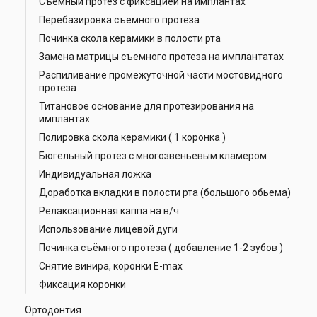
Съемный протез с фиксацией на имплантах
Перебазировка съемного протеза
Починка скола керамики в полости рта
Замена матрицы съемного протеза на имплантатах
Распиливание промежуточной части мостовидного
протеза
Титановое основание для протезирования на
имплантах
Полировка скола керамики ( 1 коронка )
Бюгельный протез с многозвеньевым кламером
Индивидуальная ложка
Доработка вкладки в полости рта (большого обьема)
Релаксационная каппа на в/ч
Использование лицевой дуги
Починка съёмного протеза ( добавление 1-2 зубов )
Снятие винира, коронки E-max
Фиксация коронки
Ортодонтия