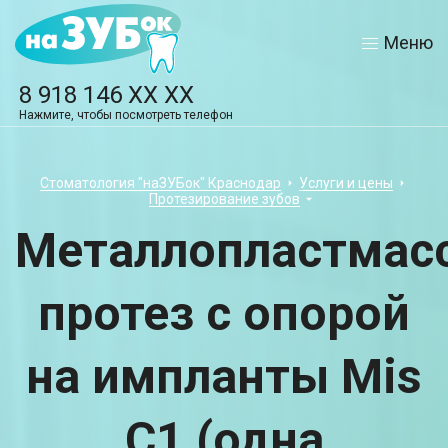
Меню
8 918 146 XX XX
Нажмите, чтобы посмотреть телефон
Стоматология "наЗУБок" Краснодар
Услуги и цены
Протезирование зубов
Металлопластмас
протез с опорой
на импланты Mis
C1 (одна