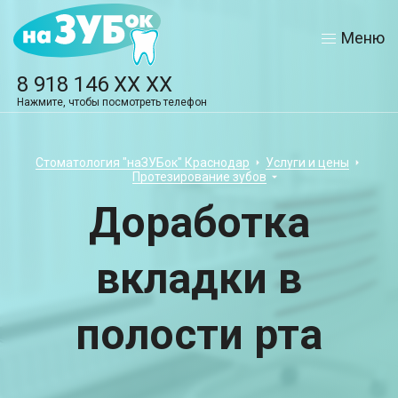
Меню
8 918 146 XX XX
Нажмите, чтобы посмотреть телефон
Стоматология "наЗУБок" Краснодар
Услуги и цены
Протезирование зубов
Доработка
вкладки в
полости рта