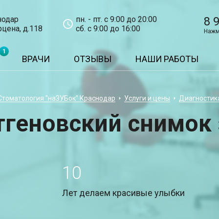
нодар
пн. - пт. с 9:00 до 20:00
8 
рцена, д.118
сб. с 9:00 до 16:00
Нажм
1
ВРАЧИ
ОТЗЫВЫ
НАШИ РАБОТЫ
Стоматология "наЗУБок" Краснодар
Услуги и цены
Диагностик
тгеновский снимок 
10
Лет делаем красивые улыбки