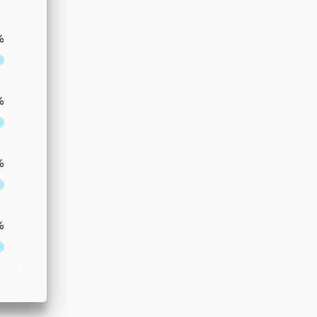
%
%
%
%