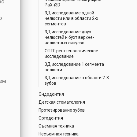
во
PaX-i3D
3Д исследование одной
о
челюсти или в области 2-х
сегментов
3Д исследование двух
челюстей и бухт верхне-
челюстных синусов
ОПТГ рентгенологическое
исследование
3Д исследование 1 сегмента
челюсти
3Д исследование в области 2-3
оем
зубов
Эндодонтия
Детская стоматология
Протезирование зубов
Ортодонтия
Съемная техника
Несъемная техника