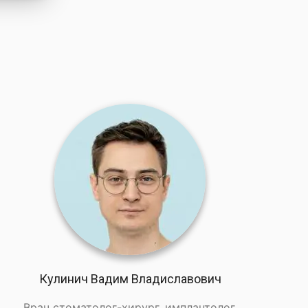
Ы
Кулинич Вадим Владиславович
Врач стоматолог-хирург, имплантолог,