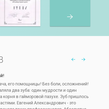
В
й!
Э
ча, его помощницы! Без боли, осложнений!
В
ляла два зуба: один мудрости и один
м
 корня в гайморовой пазухе. Зуб пришлось
ц
частями. Евгений Александрович - это
л