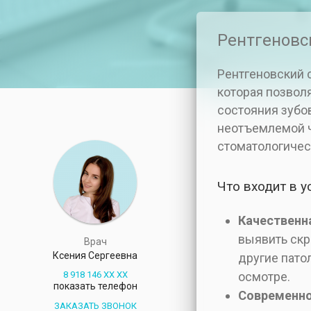
Рентгеновс
Рентгеновский 
которая позвол
состояния зубов
неотъемлемой ч
стоматологичес
Что входит в ус
Качественн
выявить скр
Врач
Ксения Сергеевна
другие пато
8 918 146 XX XX
осмотре.
показать телефон
Современно
ЗАКАЗАТЬ ЗВОНОК