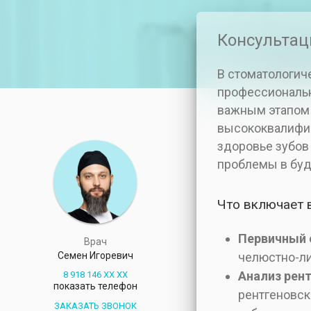
Консультац
В стоматологич
профессиональн
важным этапом 
высококвалифиц
здоровье зубов
проблемы в бу
Что включает 
Первичный 
Врач
Семен Игоревич
челюстно-ли
Анализ рен
8 918 146 XX XX
показать телефон
рентгеновск
ЗАКАЗАТЬ ЗВОНОК