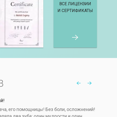
ВСЕ ЛИЦЕНЗИИ
И СЕРТИФИКАТЫ
В
й!
Э
ча, его помощницы! Без боли, осложнений!
В
ляла два зуба: один мудрости и один
м