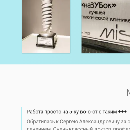
Работа просто на 5-ку во-о-от с таким +++
Обратилась к Сергею Александровичу за
лечением. Очень классный доктор, профе