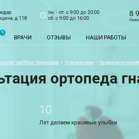
нодар
пн. - пт. с 9:00 до 20:00
8 
рцена, д.118
сб. с 9:00 до 16:00
Нажм
1
ВРАЧИ
ОТЗЫВЫ
НАШИ РАБОТЫ
ология "наЗУБок" Краснодар
Услуги и цены
Профилактический
ьтация ортопеда гн
10
Лет делаем красивые улыбки