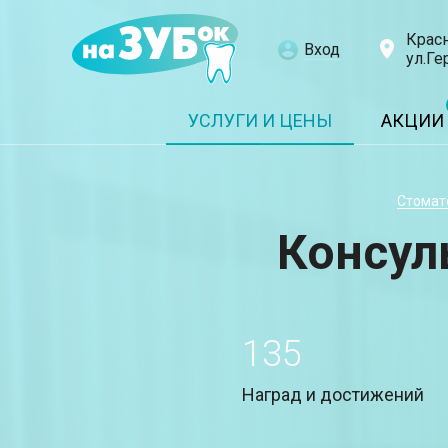
Крас
Вход
ул.Ге
УСЛУГИ И ЦЕНЫ
АКЦИИ
Стомат
Консул
135
Наград и достижений