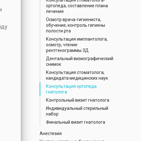
Консультация стоматолога-
ортопеда, составление плана
и
лечения
Осмотр врача-гигиениста,
обучение, контроль гигиены
оду
полости рта
Консультация имплантолога,
осмотр, чтение
рентгенограммы 3Д
Дентальный визиографический
снимок
Консультация стоматолога,
кандидата медицинских наук
Консультация ортопеда
гнатолога
Контрольный визит гнатолога
Индивидуальный стерильный
набор
Финальный визит гнатолога
Анестезия