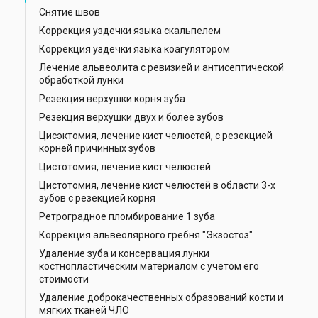
Снятие швов
Коррекция уздечки языка скальпелем
Коррекция уздечки языка коагулятором
Лечение альвеолита с ревизией и антисептической
обработкой лунки
Резекция верхушки корня зуба
Резекция верхушки двух и более зубов
Цисэктомия, лечение кист челюстей, с резекцией
корней причинных зубов
Цистотомия, лечение кист челюстей
Цистотомия, лечение кист челюстей в области 3-х
зубов с резекцией корня
Ретроградное пломбирование 1 зуба
Коррекция альвеолярного гребня "Экзостоз"
Удаление зуба и консервация лунки
костнопластическим материалом с учетом его
стоимости
Удаление доброкачественных образований кости и
мягких тканей ЧЛО