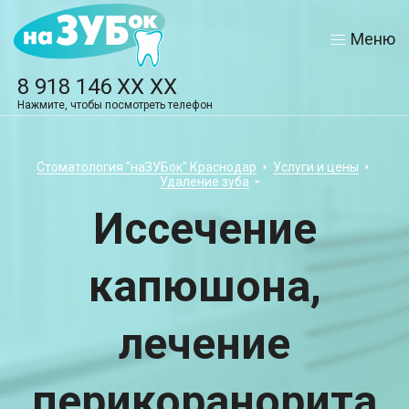
Меню
8 918 146 XX XX
Нажмите, чтобы посмотреть телефон
Стоматология "наЗУБок" Краснодар
Услуги и цены
Удаление зуба
Иссечение
капюшона,
лечение
перикоранорита