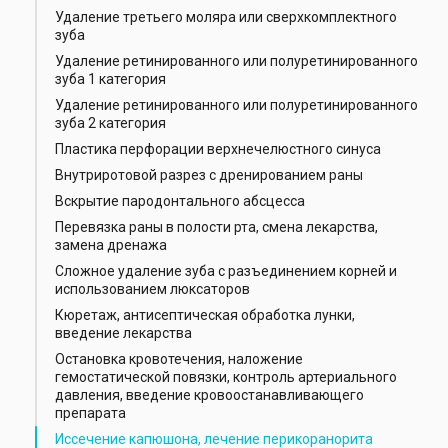
Удаление третьего моляра или сверхкомплектного
зуба
Удаление ретинированного или полуретинированного
зуба 1 категория
Удаление ретинированного или полуретинированного
зуба 2 категория
Пластика перфорации верхнечелюстного синуса
Внутриротовой разрез с дренированием раны
Вскрытие пародонтального абсцесса
Перевязка раны в полости рта, смена лекарства,
замена дренажа
Сложное удаление зуба с разъединением корней и
использованием люксаторов
Кюретаж, антисептическая обработка лунки,
введение лекарства
Остановка кровотечения, наложение
гемостатической повязки, контроль артериального
давления, введение кровоостанавливающего
препарата
Иссечение капюшона, лечение перикоранорита