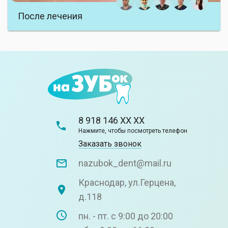
Протезирование зубов
После лечения
8 918 146 XX XX
Нажмите, чтобы посмотреть телефон
Заказать звонок
nazubok_dent@mail.ru
Краснодар, ул.Герцена,
д.118
пн. - пт. с 9:00 до 20:00