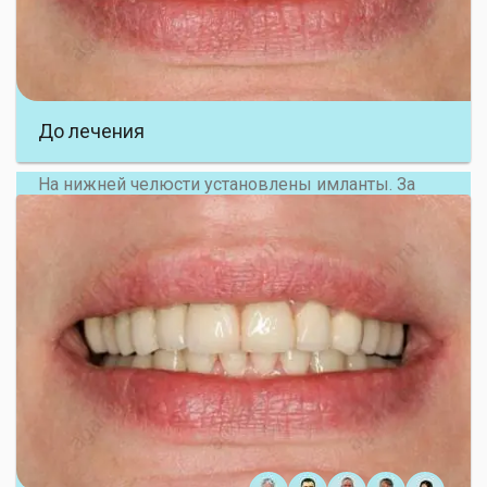
глубоким резцовым перекрытием.
Принято решение провести тотальную
реабилитацию прикуса, восстановление эстетики
и высоты нижнего отдела лица.
До лечения
На нижней челюсти установлены имланты. За
время их приживления фронтальные зубы
перелечены, восстановлены вкладками, на
временных коронках зафиксирована нужная
высота.
На все зубы были установлены коронки на
основе диоксида циркония
Вкладка из диоксида циркония
Имплантация зубов
Коронка из диоксида циркония, E-max на импланте